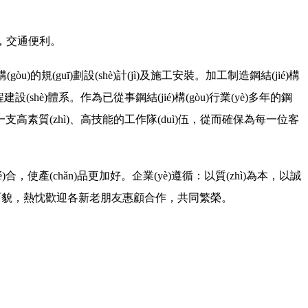
，交通便利。
構(gòu)的規(guī)劃設(shè)計(jì)及施工安裝。加工制造鋼結(jié)構
程建設(shè)體系。作為已從事鋼結(jié)構(gòu)行業(yè)多年的鋼
一支高素質(zhì)、高技能的工作隊(duì)伍，從而確保為每一位客
é)合，使產(chǎn)品更加好。企業(yè)遵循：以質(zhì)為本，以誠
的面貌，熱忱歡迎各新老朋友惠顧合作，共同繁榮。