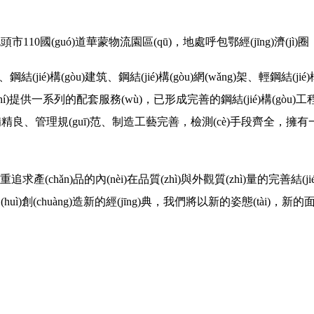
(guó)道華蒙物流園區(qū)，地處呼包鄂經(jīng)濟(jì)圈
jié)構(gòu)建筑、鋼結(jié)構(gòu)網(wǎng)架、輕鋼結(jié)
shí)提供一系列的配套服務(wù)，已形成完善的鋼結(jié)構(gòu)工
、裝備精良、管理規(guī)范、制造工藝完善，檢測(cè)手段齊全，擁有
追求產(chǎn)品的內(nèi)在品質(zhì)與外觀質(zhì)量的完善結(ji
(huì)創(chuàng)造新的經(jīng)典，我們將以新的姿態(tài)，新