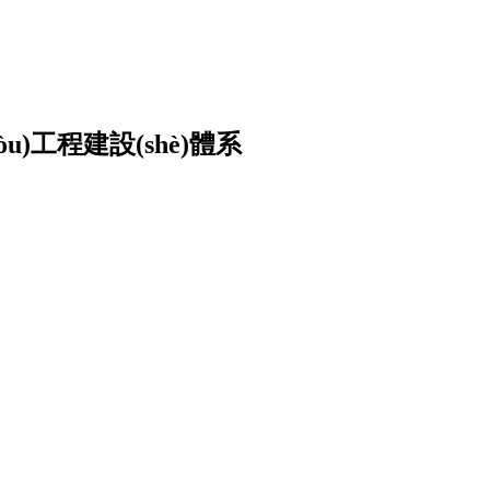
òu)工程建設(shè)體系