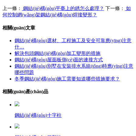
上一條：
鋼結(jié)構(gòu)平臺上的銹怎么處理？
下一條：
如
何控制網(wǎng)架鋼結(jié)構(gòu)焊接變形？
相關(guān)文章
鋼結(jié)構(gòu)選材、工程施工及安全可靠應(yīng)注意
什…
解決包頭鋼結(jié)構(gòu)加工變形的措施
鋼結(jié)構(gòu)屋面板側(cè)面的連接方式
鋼結(jié)構(gòu)別墅在安裝排水系統(tǒng)時應(yīng)注意
哪些問題
冬季鋼結(jié)構(gòu)施工需要知道哪些措施要求？
相關(guān)產(chǎn)品
鋼結(jié)構(gòu)十字柱