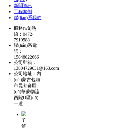
新聞資訊
工程案例
聯(lián)系我們
服務(wù)熱
線：0472-
7919588
聯(lián)系電
話：
15848822666
公司郵箱：
13804729631@163.com
公司地址：內
(nèi)蒙古包頭
市昆都侖區
(qū)華蒙物流
西院D區(qū)
十道
了
解