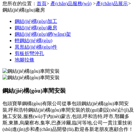
您所在的位置：
首頁
>
產(chǎn)品服務(wù)
>
產(chǎn)品展示
>
鋼結(jié)構(gòu)廠房
鋼結(jié)構(gòu)加工
鋼結(jié)構(gòu)廠房
鋼結(jié)構(gòu)網(wǎng)架
輕鋼結(jié)構(gòu)
異形結(jié)構(gòu)件
剪板折彎沖孔
地腳拉條
鋼結(jié)構(gòu)車間安裝
包頭寶華鋼構(gòu)有限公司從事包頭鋼結(jié)構(gòu)車間安
裝,呼和浩特鋼結(jié)構(gòu)車間安裝的規(guī)劃設(shè)計(jì)及
施工安裝,服務(wù)于內(nèi)蒙古,包頭,呼和浩特,呼市,鄂爾多
斯,東勝,烏蘭察布,集寧,巴彥淖爾,臨河等地,公司一貫注重技術
(shù)進(jìn)步和產(chǎn)品開發(fā),歡迎各新老朋友惠顧合作！