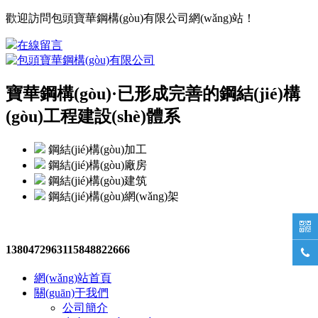
歡迎訪問包頭寶華鋼構(gòu)有限公司網(wǎng)站！
在線留言
寶華鋼構(gòu)·
已形成完善的鋼結(jié)構
(gòu)工程建設(shè)體系
鋼結(jié)構(gòu)加工
鋼結(jié)構(gòu)廠房
鋼結(jié)構(gòu)建筑
鋼結(jié)構(gòu)網(wǎng)架

13804729631
15848822666

網(wǎng)站首頁
關(guān)于我們
公司簡介