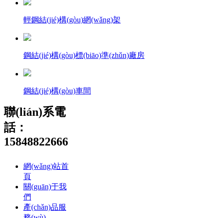
輕鋼結(jié)構(gòu)網(wǎng)架
鋼結(jié)構(gòu)標(biāo)準(zhǔn)廠房
鋼結(jié)構(gòu)車間
聯(lián)系電
話：
15848822666
網(wǎng)站首
頁
關(guān)于我
們
產(chǎn)品服
務(wù)