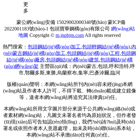
更
多
蒙公網(wǎng)安備 15029002000340號(hào)
蒙ICP備
2022001183號(hào)-1
包頭寶華鋼構(gòu)有限公司
網(wǎng)站
地圖
Copyright ©
m.jnphjm.com
All rights reserved
熱門搜索：
包頭鋼結(jié)構(gòu)加工
,
包頭輕鋼結(jié)構(gòu)
,
內
(nèi)蒙古鋼結(jié)構(gòu)加工
,
包頭鋼結(jié)構(gòu)工程
,
包頭鋼
結(jié)構(gòu)廠房
,
包頭鋼結(jié)構(gòu)建筑
,
包頭鋼結(jié)構
(gòu)網(wǎng)架
主營區(qū)域：內(nèi)蒙古,包頭,呼和浩特,呼
市,鄂爾多斯,東勝,烏蘭察布,集寧,巴彥淖爾,臨河
版權(quán)聲明：本網(wǎng)站所刊內(nèi)容未經(jīng)本網
(wǎng)站及作者本人許可，不得下載、轉(zhuǎn)載或建立鏡像
等，違者本網(wǎng)站將追究其法律責(zé)任。
本網(wǎng)站所用文字圖片部分來源于公共網(wǎng)絡(luò)或
者素材網(wǎng)站，凡圖文未署名者均為原始狀況，但作者發
(fā)現(xiàn)后可告知認(rèn)領(lǐng)，我們?nèi)詴?huì)及時(shí)
署名或依照作者本人意愿處理，如未及時(shí)聯(lián)系本站，
本網(wǎng)站不承擔(dān)任何責(zé)任。