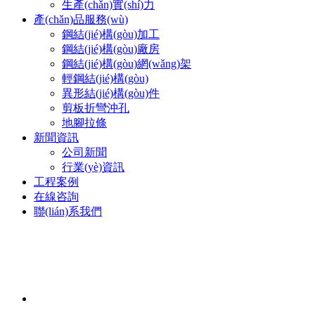
生產(chǎn)實(shí)力
產(chǎn)品服務(wù)
鋼結(jié)構(gòu)加工
鋼結(jié)構(gòu)廠房
鋼結(jié)構(gòu)網(wǎng)架
輕鋼結(jié)構(gòu)
異形結(jié)構(gòu)件
剪板折彎沖孔
地腳拉條
新聞資訊
公司新聞
行業(yè)資訊
工程案例
在線咨詢
聯(lián)系我們